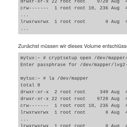
drwxr-xr-x 22 root root    9720 Aug  4
crw-------  1 root root 10, 236 Aug  4
... 

lrwxrwxrwx  1 root root       8 Aug  4
Zunächst müssen wir dieses Volume entschlüss
mytux:~ # cryptsetup open /dev/mapper/
Enter passphrase for /dev/mapper/lvg2-
mytux:~ # la /dev/mapper

total 0

drwxr-xr-x  2 root root     340 Aug  4
drwxr-xr-x 22 root root    9720 Aug  4
crw-------  1 root root 10, 236 Aug  4
lrwxrwxrwx  1 root root       8 Aug  4
...

lrwxrwxrwx  1 root root       8 Aug  4