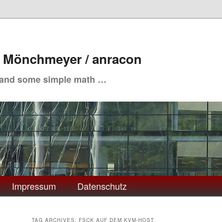
. Mönchmeyer / anracon
 and some simple math …
Impressum
Datenschutz
TAG ARCHIVES:
FSCK AUF DEM KVM-HOST