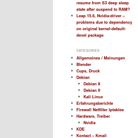
resume from S3 deep sleep
state after suspend to RAM?
Leap 15.6, Nvidia-driver –
problems due to dependency
on original kernel-default-
devel package
CATEGORIES
Allgemeines / Meinungen
Blender
Cups, Druck
Debian
Debian 8
Debian 9
Kali Linux
Erfahrungsberichte
Firewall Netfilter Iptables
Hardware, Treiber
Nvidia
KDE
Kontact – Kmail