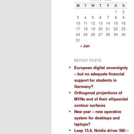
M
T
W
T
F
S
S
1
2
3
4
5
6
7
8
9
10
11
12
13
14
15
16
17
18
19
20
21
22
23
24
25
26
27
28
29
30
31
« Jun
RECENT POSTS
European digital sovereignty
– but no adequate financial
support for students in
Germany?
Orthogonal projections of
MVNs and of their ellipsoidal
contour surfaces
New year – new operative
system for desktops and
laptops?
Leap 15.6, Nvidia driver 580 –