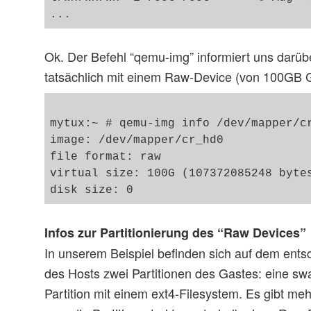
Ok. Der Befehl “qemu-img” informiert uns darübe
tatsächlich mit einem Raw-Device (von 100GB 
mytux:~ # qemu-img info /dev/mapper/cr
image: /dev/mapper/cr_hd0

file format: raw

virtual size: 100G (107372085248 bytes
Infos zur Partitionierung des “Raw Devices”
In unserem Beispiel befinden sich auf dem ent
des Hosts zwei Partitionen des Gastes: eine swa
Partition mit einem ext4-Filesystem. Es gibt me