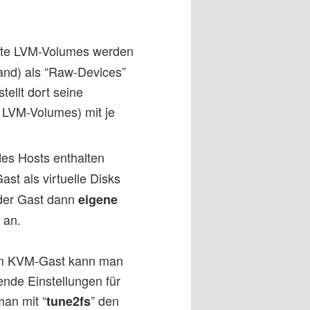
lte LVM-Volumes werden
and) als “Raw-Devices”
tellt dort seine
e LVM-Volumes) mit je
es Hosts enthalten
st als virtuelle Disks
 der Gast dann
eigene
 an.
 im KVM-Gast kann man
nde Einstellungen für
man mit “
” den
tune2fs