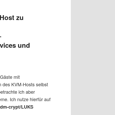
Host zu
–
vices und
-Gäste mit
en des KVM-Hosts selbst
betrachte ich aber
me. Ich nutze hierfür auf
dm-crypt/LUKS