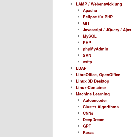
LAMP / Webentwicklung
Apache
Eclipse für PHP
GIT
Javascript / JQuery / Ajax
MySQL
PHP
phpMyAdmin
SVN
vsftp
LDAP
LibreOffice, OpenOffice
Linux 3D Desktop
Linux-Container
Machine Learning
Autoencoder
Cluster Algorithms
CNNs
DeepDream
GPT
Keras