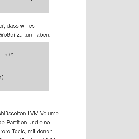
r, dass wir es
Größe) zu tun haben:
_hd0

)

schlüsselten LVM-Volume
p-Partition und eine
hrere Tools, mit denen