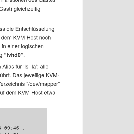
ast) gleichzeitig
ss die Entschlüsselung
uf dem KVM-Host noch
in einer logischen
ng
.
“lvhd0”
ias für ‘ls -la’; alle
hrt. Das jeweilige KVM-
erzeichnis “/dev/mapper”
 auf dem KVM-Host etwa
 09:46 .
