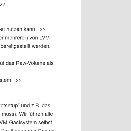
d >>
Host nutzen kann >>
er mehrerer) von LVM-
ereitgestellt werden.
uf das Raw-Volume als
tsystem >>
ptsetup” und z.B. das
n muss). Wir führen alle
KVM-Gastsystem selbst
 Partitionen des Gastes