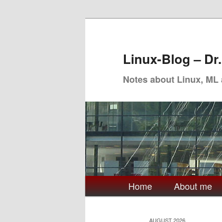
Skip
Skip
to
to
primary
secondary
Linux-Blog – Dr
content
content
Notes about Linux, ML
Main
Home
About me
menu
AUGUST 2026