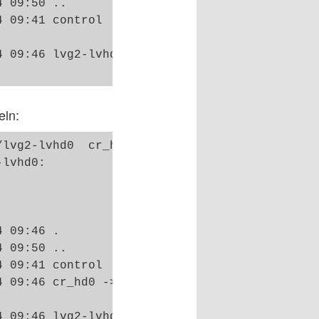
 09:50 ..

 09:41 control

 09:46 lvg2-lvhd0 -> ../dm-11

eln:
lvg2-lvhd0  cr_hd0

lvhd0: 

 09:46 .

 09:50 ..

 09:41 control

 09:46 cr_hd0 -> ../dm-16

 09:46 lvg2-lvhd0 -> ../dm-11
