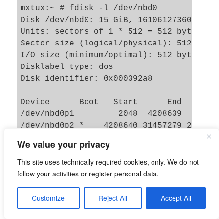
mxtux:~ # fdisk -l /dev/nbd0

Disk /dev/nbd0: 15 GiB, 16106127360 bytes
Units: sectors of 1 * 512 = 512 bytes

Sector size (logical/physical): 512 bytes
I/O size (minimum/optimal): 512 bytes / 5
Disklabel type: dos

Disk identifier: 0x000392a8

Device      Boot   Start      End  Sector
/dev/nbd0p1         2048  4208639  420659
/dev/nbd0p2 *    4208640 31457279 2724864
We value your privacy
This site uses technically required cookies, only. We do not
Aha, fdisk erkennt, dass die zweite Partition
follow your activities or register personal data.
LVM nutzt. Wie kommen wir nun weiter?
“kpartx” führt uns nicht zum Ziel, da LVM
Customize
Reject All
Accept All
Volume Groups erst aktiviert werden müssen.