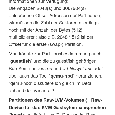
Informationen zur Verfügung:
Die Angaben 2048(s) und 3067904(s)
entsprechen Offset-Adressen der Partitionen;
wir müssen die Zahl der Sektoren allerdings
noch mit der Anzahl der Bytes (512)
multiplizieren: also z.B. 2048 * 512 ist der
Offset für die erste (swap-) Partition.
Man könnte zur Partitionsbestimmmung auch
“
” und die zu guestfish gehörigen
guestfish
Sub-Kommandos
und l
oder
run
ist-filesystems
aber auch das Tool “
” heranziehen.
qemu-nbd
“qemu-nbd” diskutiere ich gleich im Detail
anhand der Variante 2.
Partitionen des Raw-LVM-Volumes (= Raw-
Device für das KVM-Gastsytem )ansprechen
liefert uns für Devices im Raw-
“kpartx -a”