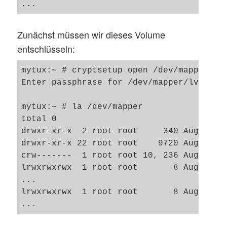
Zunächst müssen wir dieses Volume
entschlüsseln:
mytux:~ # cryptsetup open /dev/mapper/lvg
Enter passphrase for /dev/mapper/lvg2-lvh
mytux:~ # la /dev/mapper

total 0

drwxr-xr-x  2 root root     340 Aug  4 09
drwxr-xr-x 22 root root    9720 Aug  4 09
crw-------  1 root root 10, 236 Aug  4 09
lrwxrwxrwx  1 root root       8 Aug  4 09
...

lrwxrwxrwx  1 root root       8 Aug  4 09