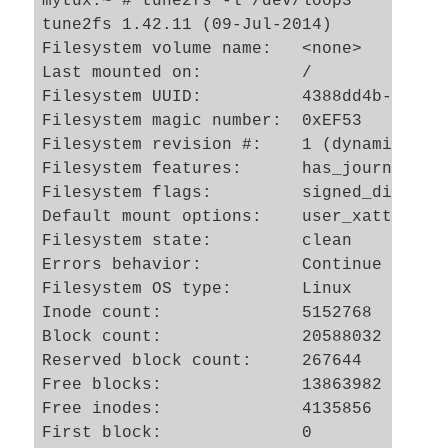
mytux:~ # tune2fs -l /dev/loop3

tune2fs 1.42.11 (09-Jul-2014)

Filesystem volume name:   <none>

Last mounted on:          /

Filesystem UUID:          4388dd4b-ac1a-5
Filesystem magic number:  0xEF53

Filesystem revision #:    1 (dynamic)

Filesystem features:      has_journal ex
Filesystem flags:         signed_director
Default mount options:    user_xattr acl

Filesystem state:         clean

Errors behavior:          Continue

Filesystem OS type:       Linux

Inode count:              5152768

Block count:              20588032

Reserved block count:     267644

Free blocks:              13863982

Free inodes:              4135856

First block:              0
