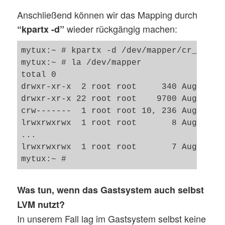
Anschließend können wir das Mapping durch
wieder rückgängig machen:
“kpartx -d”
mytux:~ # kpartx -d /dev/mapper/cr_hd0

mytux:~ # la /dev/mapper

total 0

drwxr-xr-x  2 root root     340 Aug  6 14
drwxr-xr-x 22 root root    9700 Aug  6 14
crw-------  1 root root 10, 236 Aug  6 08
lrwxrwxrwx  1 root root       8 Aug  6 14
...

lrwxrwxrwx  1 root root       7 Aug  6 08
Was tun, wenn das Gastsystem auch selbst
LVM nutzt?
In unserem Fall lag im Gastsystem selbst keine