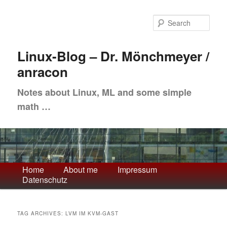
Skip
Skip
to
to
Sea
primary
secondary
content
content
Linux-Blog – Dr. Mönchmeyer /
anracon
Notes about Linux, ML and some simple
math …
Main
Home
About me
Impressum
Datenschutz
menu
TAG ARCHIVES:
LVM IM KVM-GAST