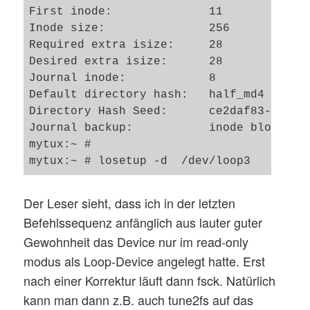
First inode:              11

Inode size:               256

Required extra isize:     28

Desired extra isize:      28

Journal inode:            8

Default directory hash:   half_md4

Directory Hash Seed:      ce2daf83-bc25-4
Journal backup:           inode blocks

mytux:~ # 

Der Leser sieht, dass ich in der letzten
Befehlssequenz anfänglich aus lauter guter
Gewohnheit das Device nur im read-only
modus als Loop-Device angelegt hatte. Erst
nach einer Korrektur läuft dann fsck. Natürlich
kann man dann z.B. auch tune2fs auf das