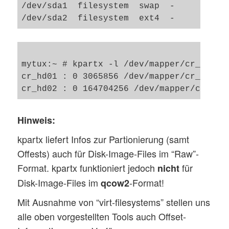
/dev/sda1  filesystem  swap  -      15697
mytux:~ # kpartx -l /dev/mapper/cr_hd0 

cr_hd01 : 0 3065856 /dev/mapper/cr_hd0 20
Hinweis:
kpartx liefert Infos zur Partionierung (samt
Offests) auch für Disk-Image-Files im “Raw”-
Format. kpartx funktioniert jedoch
für
nicht
Disk-Image-Files im
-Format!
qcow2
Mit Ausnahme von “virt-filesystems” stellen uns
alle oben vorgestellten Tools auch Offset-