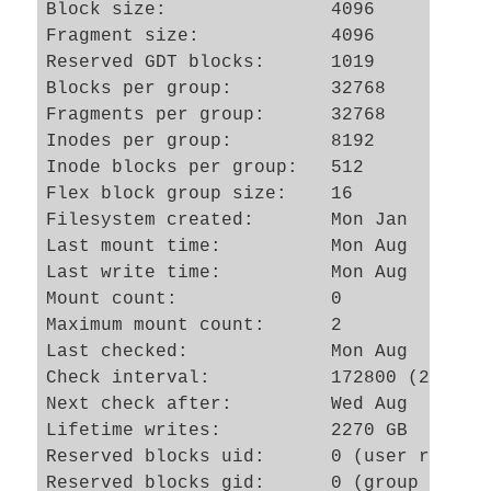
Block size:               4096

Fragment size:            4096

Reserved GDT blocks:      1019

Blocks per group:         32768

Fragments per group:      32768

Inodes per group:         8192

Inode blocks per group:   512

Flex block group size:    16

Filesystem created:       Mon Jan  6 15:4
Last mount time:          Mon Aug  6 08:5
Last write time:          Mon Aug  6 15:0
Mount count:              0

Maximum mount count:      2

Last checked:             Mon Aug  6 15:0
Check interval:           172800 (2 days)
Next check after:         Wed Aug  8 15:0
Lifetime writes:          2270 GB

Reserved blocks uid:      0 (user root)

Reserved blocks gid:      0 (group root)
