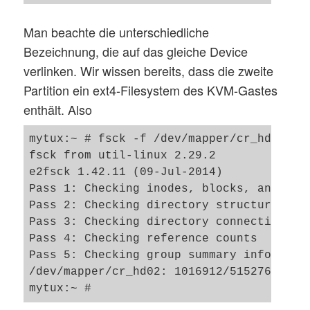
Man beachte die unterschiedliche
Bezeichnung, die auf das gleiche Device
verlinken. Wir wissen bereits, dass die zweite
Partition ein ext4-Filesystem des KVM-Gastes
enthält. Also
mytux:~ # fsck -f /dev/mapper/cr_hd02

fsck from util-linux 2.29.2

e2fsck 1.42.11 (09-Jul-2014)

Pass 1: Checking inodes, blocks, and size
Pass 2: Checking directory structure

Pass 3: Checking directory connectivity

Pass 4: Checking reference counts

Pass 5: Checking group summary informatio
/dev/mapper/cr_hd02: 1016912/5152768 file