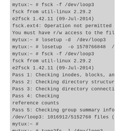
mytux:~ # fsck -f /dev/loop3

fsck from util-linux 2.29.2

e2fsck 1.42.11 (09-Jul-2014)

fsck.ext4: Operation not permitted while 
You must have r/w access to the filesyste
mytux:~ # losetup -d  /dev/loop3 

mytux:~ # losetup  -o 1570766848  /dev/lo
mytux:~ # fsck -f /dev/loop3     

fsck from util-linux 2.29.2

e2fsck 1.42.11 (09-Jul-2014)

Pass 1: Checking inodes, blocks, and size
Pass 2: Checking directory structure

Pass 3: Checking directory connectivity

Pass 4: Checking 

reference counts

Pass 5: Checking group summary informatio
/dev/loop3: 1016912/5152768 files (0.1% n
mytux:~ # 
