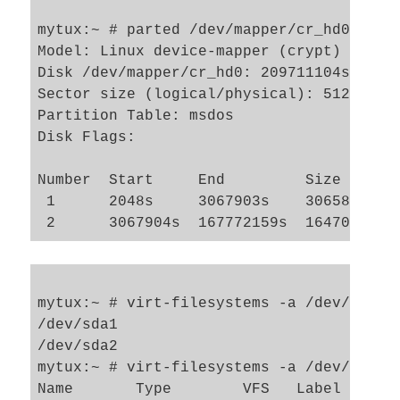
mytux:~ # parted /dev/mapper/cr_hd0 unit 
Model: Linux device-mapper (crypt) (dm)

Disk /dev/mapper/cr_hd0: 209711104s

Sector size (logical/physical): 512B/512B
Partition Table: msdos

Disk Flags: 

Number  Start     End         Size       
 1      2048s     3067903s    3065856s   
mytux:~ # virt-filesystems -a /dev/mapper
/dev/sda1

/dev/sda2

mytux:~ # virt-filesystems -a /dev/mapper
Name       Type        VFS   Label  Size 