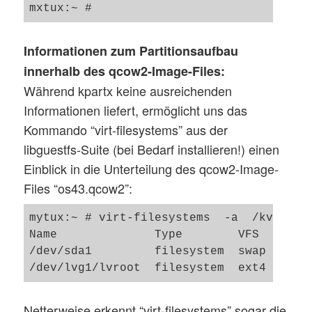
Informationen zum Partitionsaufbau
innerhalb des qcow2-Image-Files:
Während kpartx keine ausreichenden
Informationen liefert, ermöglicht uns das
Kommando “virt-filesystems” aus der
libguestfs-Suite (bei Bedarf installieren!) einen
Einblick in die Unterteilung des qcow2-Image-
Files “os43.qcow2”:
mytux:~ # virt-filesystems  -a  /kvm/os/o
Name              Type        VFS   Label
/dev/sda1         filesystem  swap  -    
Netterweise erkennt “virt-filesystems” sogar die