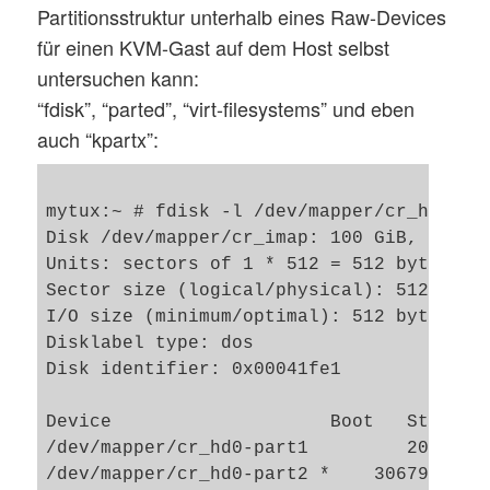
Partitionsstruktur unterhalb eines Raw-Devices
für einen KVM-Gast auf dem Host selbst
untersuchen kann:
“fdisk”, “parted”, “virt-filesystems” und eben
auch “kpartx”:
mytux:~ # fdisk -l /dev/mapper/cr_hd0

Disk /dev/mapper/cr_imap: 100 GiB, 107372
Units: sectors of 1 * 512 = 512 bytes

Sector size (logical/physical): 512 bytes
I/O size (minimum/optimal): 512 bytes / 5
Disklabel type: dos

Disk identifier: 0x00041fe1

Device                    Boot   Start   
/dev/mapper/cr_hd0-part1         2048   3
/dev/mapper/cr_hd0-part2 *    3067904 167