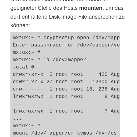
geeigneter Stelle des Hosts
, um das
mounten
dort enthaltene Disk-Image-File ansprechen zu
können:
mxtux:~ # cryptsetup open /dev/mapper/vol
Enter passphrase for /dev/mapper/volssd10
mxtux:~ # 

mxtux:~ # la /dev/mapper

total 0

drwxr-xr-x  2 root root     420 Aug  6 11
drwxr-xr-x 27 root root   12300 Aug  6 11
crw-------  1 root root 10, 236 Aug  6 08
lrwxrwxrwx  1 root root       8 Aug  6 11
...

lrwxrwxrwx  1 root root       7 Aug  6 11
...  

mxtux:~ # 

mount /dev/mapper/cr_kvmos /kvm/os       