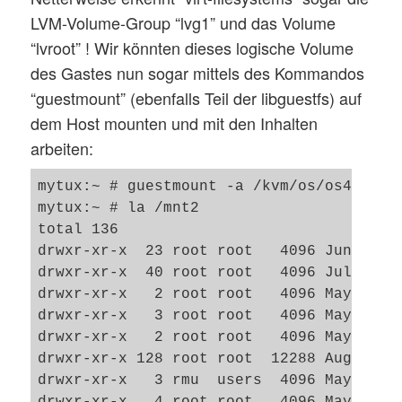
LVM-Volume-Group “lvg1” und das Volume
“lvroot” ! Wir könnten dieses logische Volume
des Gastes nun sogar mittels des Kommandos
“guestmount” (ebenfalls Teil der libguestfs) auf
dem Host mounten und mit den Inhalten
arbeiten:
mytux:~ # guestmount -a /kvm/os/os43.qcow
mytux:~ # la /mnt2

total 136

drwxr-xr-x  23 root root   4096 Jun  7 18
drwxr-xr-x  40 root root   4096 Jul 25 18
drwxr-xr-x   2 root root   4096 May 14 19
drwxr-xr-x   3 root root   4096 May 14 19
drwxr-xr-x   2 root root   4096 May 14 17
drwxr-xr-x 128 root root  12288 Aug  4 11
drwxr-xr-x   3 rmu  users  4096 May 28 17
drwxr-xr-x   4 root root   4096 May 15 20