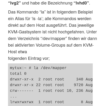
und habe die Bezeichnung
.
“lvg2”
“lvhd0”
Das Kommando “la” ist in folgendem Beispiel
ein Alias für ‘ls -la’; alle Kommandos werden
direkt auf dem Host ausgeführt. Das jeweilige
KVM-Gastsystem ist nicht hochgefahren. Unter
dem Verzeichnis “/dev/mapper” finden wir dann
bei aktivierten Volume-Groups auf dem KVM-
Host etwa
folgenden Eintrag vor;
mytux:~ # la /dev/mapper

total 0

drwxr-xr-x  2 root root     340 Aug  4 09
drwxr-xr-x 22 root root    9720 Aug  4 09
crw-------  1 root root 10, 236 Aug  4 09
... 

lrwxrwxrwx  1 root root       8 Aug  4 09