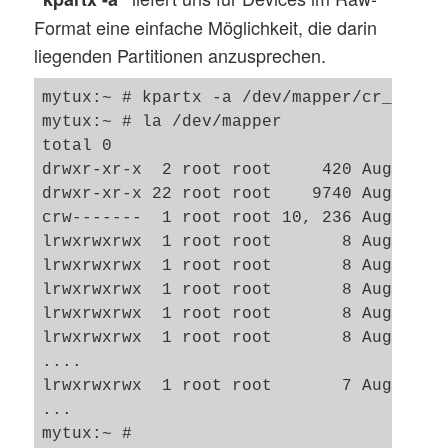
Format eine einfache Möglichkeit, die darin
liegenden Partitionen anzusprechen.
mytux:~ # kpartx -a /dev/mapper/cr_hd0

mytux:~ # la /dev/mapper

total 0

drwxr-xr-x  2 root root     420 Aug  6 14
drwxr-xr-x 22 root root    9740 Aug  6 14
crw-------  1 root root 10, 236 Aug  6 08
lrwxrwxrwx  1 root root       8 Aug  6 14
lrwxrwxrwx  1 root root       8 Aug  6 14
lrwxrwxrwx  1 root root       8 Aug  6 14
lrwxrwxrwx  1 root root       8 Aug  6 14
lrwxrwxrwx  1 root root       8 Aug  6 14
....

lrwxrwxrwx  1 root root       7 Aug  6 08
...
