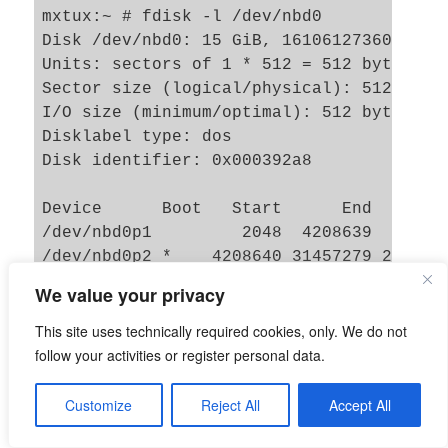
mxtux:~ # fdisk -l /dev/nbd0

Disk /dev/nbd0: 15 GiB, 16106127360 bytes
Units: sectors of 1 * 512 = 512 bytes

Sector size (logical/physical): 512 bytes
I/O size (minimum/optimal): 512 bytes / 5
Disklabel type: dos

Disk identifier: 0x000392a8

Device      Boot   Start      End  Sector
/dev/nbd0p1         2048  4208639  420659
/dev/nbd0p2 *    4208640 31457279 2724864
We value your privacy
This site uses technically required cookies, only. We do not
Aha, fdisk erkennt, dass die zweite Partition
follow your activities or register personal data.
LVM nutzt. Wie kommen wir nun weiter?
“kpartx” führt uns nicht zum Ziel, da LVM
Customize
Reject All
Accept All
Volume Groups erst aktiviert werden müssen.