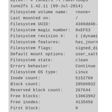
mytux:~ # tune2fs -l /dev/loop3

tune2fs 1.42.11 (09-Jul-2014)

Filesystem volume name:   <none>

Last mounted on:          /

Filesystem UUID:          4388dd4b-ac1a-5
Filesystem magic number:  0xEF53

Filesystem revision #:    1 (dynamic)

Filesystem features:      has_journal ex
Filesystem flags:         signed_director
Default mount options:    user_xattr acl

Filesystem state:         clean

Errors behavior:          Continue

Filesystem OS type:       Linux

Inode count:              5152768

Block count:              20588032

Reserved block count:     267644

Free blocks:              13863982

Free inodes:              4135856

First block:              0
