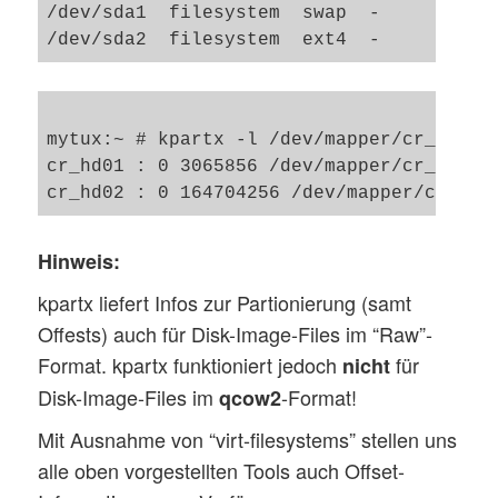
/dev/sda1  filesystem  swap  -      15697
mytux:~ # kpartx -l /dev/mapper/cr_hd0 

cr_hd01 : 0 3065856 /dev/mapper/cr_hd0 20
Hinweis:
kpartx liefert Infos zur Partionierung (samt
Offests) auch für Disk-Image-Files im “Raw”-
Format. kpartx funktioniert jedoch
für
nicht
Disk-Image-Files im
-Format!
qcow2
Mit Ausnahme von “virt-filesystems” stellen uns
alle oben vorgestellten Tools auch Offset-