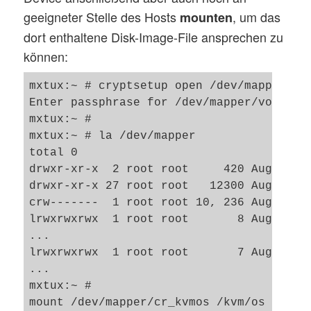
geeigneter Stelle des Hosts
, um das
mounten
dort enthaltene Disk-Image-File ansprechen zu
können:
mxtux:~ # cryptsetup open /dev/mapper/vol
Enter passphrase for /dev/mapper/volssd10
mxtux:~ # 

mxtux:~ # la /dev/mapper

total 0

drwxr-xr-x  2 root root     420 Aug  6 11
drwxr-xr-x 27 root root   12300 Aug  6 11
crw-------  1 root root 10, 236 Aug  6 08
lrwxrwxrwx  1 root root       8 Aug  6 11
...

lrwxrwxrwx  1 root root       7 Aug  6 11
...  

mxtux:~ # 

mount /dev/mapper/cr_kvmos /kvm/os       