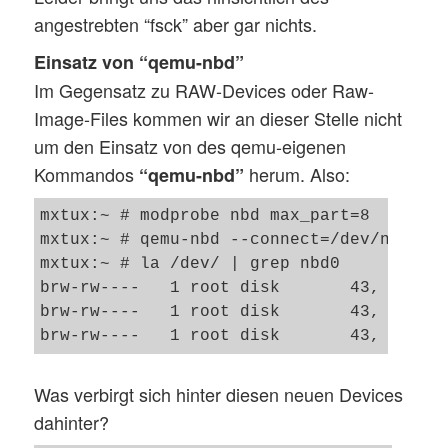
angestrebten “fsck” aber gar nichts.
Einsatz von “qemu-nbd”
Im Gegensatz zu RAW-Devices oder Raw-
Image-Files kommen wir an dieser Stelle nicht
um den Einsatz von des qemu-eigenen
Kommandos
herum. Also:
“qemu-nbd”
mxtux:~ # modprobe nbd max_part=8

mxtux:~ # qemu-nbd --connect=/dev/nbd0 /k
mxtux:~ # la /dev/ | grep nbd0

brw-rw----   1 root disk       43,   0 Au
brw-rw----   1 root disk       43,   1 Au
Was verbirgt sich hinter diesen neuen Devices
dahinter?