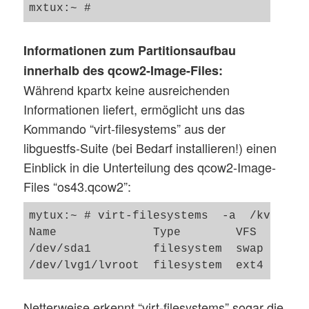
Informationen zum Partitionsaufbau
innerhalb des qcow2-Image-Files:
Während kpartx keine ausreichenden
Informationen liefert, ermöglicht uns das
Kommando “virt-filesystems” aus der
libguestfs-Suite (bei Bedarf installieren!) einen
Einblick in die Unterteilung des qcow2-Image-
Files “os43.qcow2”:
mytux:~ # virt-filesystems  -a  /kvm/os/o
Name              Type        VFS   Label
/dev/sda1         filesystem  swap  -    
Netterweise erkennt “virt-filesystems” sogar die