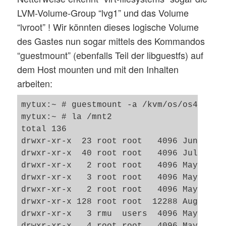
LVM-Volume-Group “lvg1” und das Volume
“lvroot” ! Wir könnten dieses logische Volume
des Gastes nun sogar mittels des Kommandos
“guestmount” (ebenfalls Teil der libguestfs) auf
dem Host mounten und mit den Inhalten
arbeiten:
mytux:~ # guestmount -a /kvm/os/os43.qcow
mytux:~ # la /mnt2

total 136

drwxr-xr-x  23 root root   4096 Jun  7 18
drwxr-xr-x  40 root root   4096 Jul 25 18
drwxr-xr-x   2 root root   4096 May 14 19
drwxr-xr-x   3 root root   4096 May 14 19
drwxr-xr-x   2 root root   4096 May 14 17
drwxr-xr-x 128 root root  12288 Aug  4 11
drwxr-xr-x   3 rmu  users  4096 May 28 17
drwxr-xr-x   4 root root   4096 May 15 20