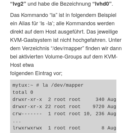
und habe die Bezeichnung
.
“lvg2”
“lvhd0”
Das Kommando “la” ist in folgendem Beispiel
ein Alias für ‘ls -la’; alle Kommandos werden
direkt auf dem Host ausgeführt. Das jeweilige
KVM-Gastsystem ist nicht hochgefahren. Unter
dem Verzeichnis “/dev/mapper” finden wir dann
bei aktivierten Volume-Groups auf dem KVM-
Host etwa
folgenden Eintrag vor;
mytux:~ # la /dev/mapper

total 0

drwxr-xr-x  2 root root     340 Aug  4 09
drwxr-xr-x 22 root root    9720 Aug  4 09
crw-------  1 root root 10, 236 Aug  4 09
... 

lrwxrwxrwx  1 root root       8 Aug  4 09