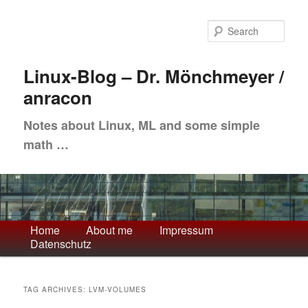
Skip
Skip
to
to
Sea
primary
secondary
content
content
Linux-Blog – Dr. Mönchmeyer /
anracon
Notes about Linux, ML and some simple
math …
Main
Home
About me
Impressum
Datenschutz
menu
TAG ARCHIVES:
LVM-VOLUMES