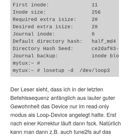
First inode:              11

Inode size:               256

Required extra isize:     28

Desired extra isize:      28

Journal inode:            8

Default directory hash:   half_md4

Directory Hash Seed:      ce2daf83-bc25-4
Journal backup:           inode blocks

mytux:~ # 

Der Leser sieht, dass ich in der letzten
Befehlssequenz anfänglich aus lauter guter
Gewohnheit das Device nur im read-only
modus als Loop-Device angelegt hatte. Erst
nach einer Korrektur läuft dann fsck. Natürlich
kann man dann z.B. auch tune2fs auf das