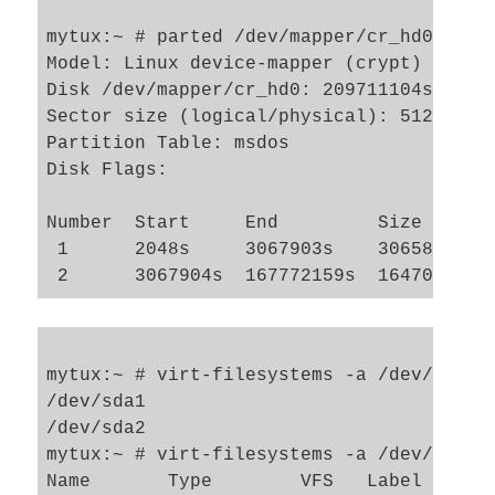
mytux:~ # parted /dev/mapper/cr_hd0 unit 
Model: Linux device-mapper (crypt) (dm)

Disk /dev/mapper/cr_hd0: 209711104s

Sector size (logical/physical): 512B/512B
Partition Table: msdos

Disk Flags: 

Number  Start     End         Size       
 1      2048s     3067903s    3065856s   
mytux:~ # virt-filesystems -a /dev/mapper
/dev/sda1

/dev/sda2

mytux:~ # virt-filesystems -a /dev/mapper
Name       Type        VFS   Label  Size 