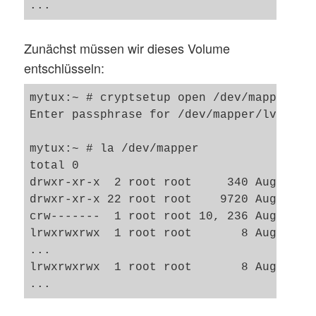
Zunächst müssen wir dieses Volume
entschlüsseln:
mytux:~ # cryptsetup open /dev/mapper/lvg
Enter passphrase for /dev/mapper/lvg2-lvh
mytux:~ # la /dev/mapper

total 0

drwxr-xr-x  2 root root     340 Aug  4 09
drwxr-xr-x 22 root root    9720 Aug  4 09
crw-------  1 root root 10, 236 Aug  4 09
lrwxrwxrwx  1 root root       8 Aug  4 09
...

lrwxrwxrwx  1 root root       8 Aug  4 09