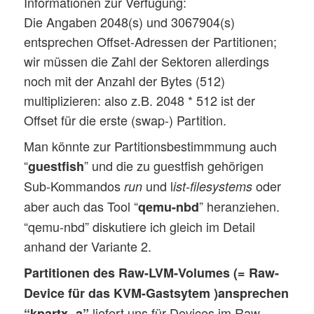
Informationen zur Verfügung:
Die Angaben 2048(s) und 3067904(s)
entsprechen Offset-Adressen der Partitionen;
wir müssen die Zahl der Sektoren allerdings
noch mit der Anzahl der Bytes (512)
multiplizieren: also z.B. 2048 * 512 ist der
Offset für die erste (swap-) Partition.
Man könnte zur Partitionsbestimmmung auch
“
” und die zu guestfish gehörigen
guestfish
Sub-Kommandos
und l
oder
run
ist-filesystems
aber auch das Tool “
” heranziehen.
qemu-nbd
“qemu-nbd” diskutiere ich gleich im Detail
anhand der Variante 2.
Partitionen des Raw-LVM-Volumes (= Raw-
Device für das KVM-Gastsytem )ansprechen
liefert uns für Devices im Raw-
“kpartx -a”