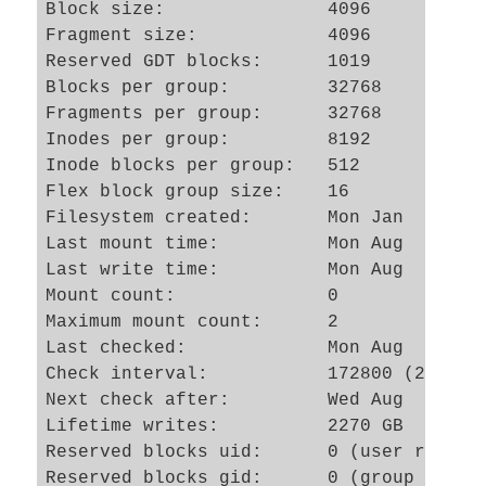
Block size:               4096

Fragment size:            4096

Reserved GDT blocks:      1019

Blocks per group:         32768

Fragments per group:      32768

Inodes per group:         8192

Inode blocks per group:   512

Flex block group size:    16

Filesystem created:       Mon Jan  6 15:4
Last mount time:          Mon Aug  6 08:5
Last write time:          Mon Aug  6 15:0
Mount count:              0

Maximum mount count:      2

Last checked:             Mon Aug  6 15:0
Check interval:           172800 (2 days)
Next check after:         Wed Aug  8 15:0
Lifetime writes:          2270 GB

Reserved blocks uid:      0 (user root)

Reserved blocks gid:      0 (group root)
