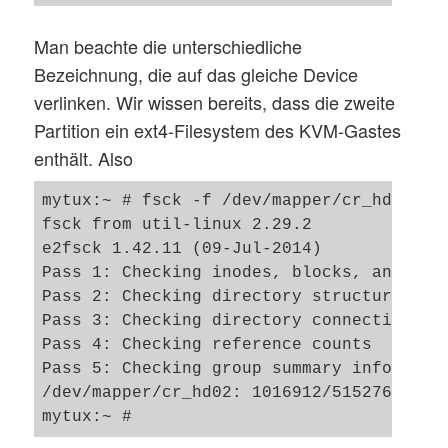
Man beachte die unterschiedliche
Bezeichnung, die auf das gleiche Device
verlinken. Wir wissen bereits, dass die zweite
Partition ein ext4-Filesystem des KVM-Gastes
enthält. Also
mytux:~ # fsck -f /dev/mapper/cr_hd02

fsck from util-linux 2.29.2

e2fsck 1.42.11 (09-Jul-2014)

Pass 1: Checking inodes, blocks, and size
Pass 2: Checking directory structure

Pass 3: Checking directory connectivity

Pass 4: Checking reference counts

Pass 5: Checking group summary informatio
/dev/mapper/cr_hd02: 1016912/5152768 file