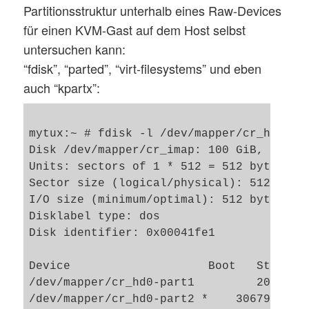
Partitionsstruktur unterhalb eines Raw-Devices
für einen KVM-Gast auf dem Host selbst
untersuchen kann:
“fdisk”, “parted”, “virt-filesystems” und eben
auch “kpartx”:
mytux:~ # fdisk -l /dev/mapper/cr_hd0

Disk /dev/mapper/cr_imap: 100 GiB, 107372
Units: sectors of 1 * 512 = 512 bytes

Sector size (logical/physical): 512 bytes
I/O size (minimum/optimal): 512 bytes / 5
Disklabel type: dos

Disk identifier: 0x00041fe1

Device                    Boot   Start   
/dev/mapper/cr_hd0-part1         2048   3
/dev/mapper/cr_hd0-part2 *    3067904 167