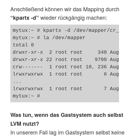
Anschließend können wir das Mapping durch
wieder rückgängig machen:
“kpartx -d”
mytux:~ # kpartx -d /dev/mapper/cr_hd0

mytux:~ # la /dev/mapper

total 0

drwxr-xr-x  2 root root     340 Aug  6 14
drwxr-xr-x 22 root root    9700 Aug  6 14
crw-------  1 root root 10, 236 Aug  6 08
lrwxrwxrwx  1 root root       8 Aug  6 14
...

lrwxrwxrwx  1 root root       7 Aug  6 08
Was tun, wenn das Gastsystem auch selbst
LVM nutzt?
In unserem Fall lag im Gastsystem selbst keine