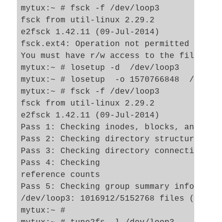
mytux:~ # fsck -f /dev/loop3

fsck from util-linux 2.29.2

e2fsck 1.42.11 (09-Jul-2014)

fsck.ext4: Operation not permitted while 
You must have r/w access to the filesyste
mytux:~ # losetup -d  /dev/loop3 

mytux:~ # losetup  -o 1570766848  /dev/lo
mytux:~ # fsck -f /dev/loop3     

fsck from util-linux 2.29.2

e2fsck 1.42.11 (09-Jul-2014)

Pass 1: Checking inodes, blocks, and size
Pass 2: Checking directory structure

Pass 3: Checking directory connectivity

Pass 4: Checking 

reference counts

Pass 5: Checking group summary informatio
/dev/loop3: 1016912/5152768 files (0.1% n
mytux:~ # 
