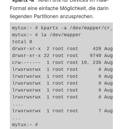
Format eine einfache Möglichkeit, die darin
liegenden Partitionen anzusprechen.
mytux:~ # kpartx -a /dev/mapper/cr_hd0

mytux:~ # la /dev/mapper

total 0

drwxr-xr-x  2 root root     420 Aug  6 14
drwxr-xr-x 22 root root    9740 Aug  6 14
crw-------  1 root root 10, 236 Aug  6 08
lrwxrwxrwx  1 root root       8 Aug  6 14
lrwxrwxrwx  1 root root       8 Aug  6 14
lrwxrwxrwx  1 root root       8 Aug  6 14
lrwxrwxrwx  1 root root       8 Aug  6 14
lrwxrwxrwx  1 root root       8 Aug  6 14
....

lrwxrwxrwx  1 root root       7 Aug  6 08
...
