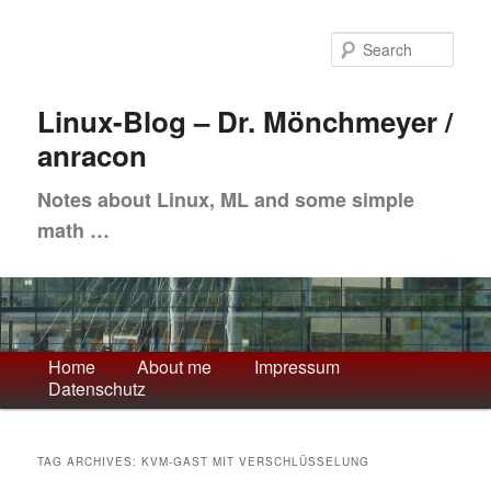
Skip
Skip
to
to
Sea
primary
secondary
content
content
Linux-Blog – Dr. Mönchmeyer /
anracon
Notes about Linux, ML and some simple
math …
Main
Home
About me
Impressum
Datenschutz
menu
TAG ARCHIVES:
KVM-GAST MIT VERSCHLÜSSELUNG