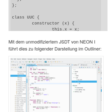
}; 

class UUC {

	constructor (x) {

		this.x = x; 

	}

Mit dem unmodifiziertem JSDT von NEON I
	ucc_alpha() {

führt dies zu folgender Darstellung im Outliner:
		this.y = 'yyyy'; 	

	}

}

function GOCC() {

	this.ax_str = 'ufo'; 

	this.vv_ay  = new Array('Enlarge'); 

}

	GOCC.prototype.alpha = function() {

		this.a_num = 7;  
