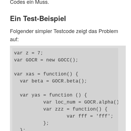
Codes ein Muss.
Ein Test-Beispiel
Folgender simpler Testcode zeigt das Problem
auf:
var z = 7; 

var GOCR = new GOCC();  

var xas = function() {

  var beta = GOCR.beta(); 	

  var yas = function () {

	  var loc_num = GOCR.alpha(); 	

	  var zzz = function() {

		  var fff = 'fff'; 

	  }; 

  };  
