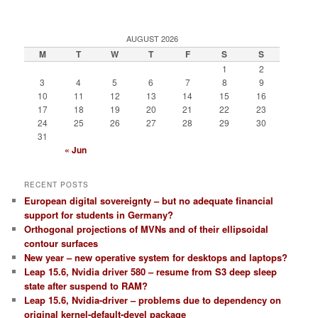
AUGUST 2026
M
T
W
T
F
S
S
1
2
3
4
5
6
7
8
9
10
11
12
13
14
15
16
17
18
19
20
21
22
23
24
25
26
27
28
29
30
31
« Jun
RECENT POSTS
European digital sovereignty – but no adequate financial
support for students in Germany?
Orthogonal projections of MVNs and of their ellipsoidal
contour surfaces
New year – new operative system for desktops and laptops?
Leap 15.6, Nvidia driver 580 – resume from S3 deep sleep
state after suspend to RAM?
Leap 15.6, Nvidia-driver – problems due to dependency on
original kernel-default-devel package