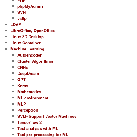
phpMyAdmin
SVN
vsftp
LDAP
LibreOffice, OpenOffice
Linux 3D Desktop
Linux-Container
Machine Learning
Autoencoder
Cluster Algorithms
CNNs
DeepDream
GPT
Keras
Mathematics
ML environment
MLP
Perceptron
SVM- Support Vector Machines
Tensorflow 2
Text analysis with ML
Text pre-processing for ML