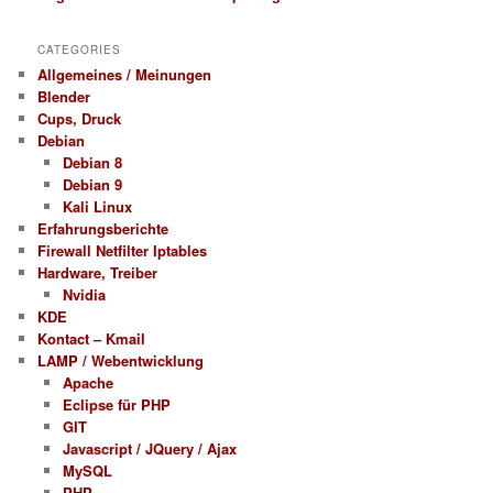
CATEGORIES
Allgemeines / Meinungen
Blender
Cups, Druck
Debian
Debian 8
Debian 9
Kali Linux
Erfahrungsberichte
Firewall Netfilter Iptables
Hardware, Treiber
Nvidia
KDE
Kontact – Kmail
LAMP / Webentwicklung
Apache
Eclipse für PHP
GIT
Javascript / JQuery / Ajax
MySQL
PHP