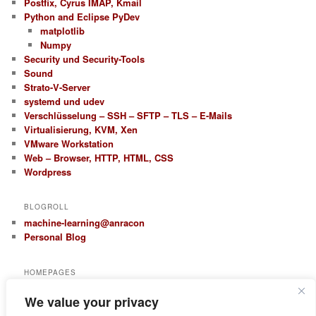
Postfix, Cyrus IMAP, Kmail
Python and Eclipse PyDev
matplotlib
Numpy
Security und Security-Tools
Sound
Strato-V-Server
systemd und udev
Verschlüsselung – SSH – SFTP – TLS – E-Mails
Virtualisierung, KVM, Xen
VMware Workstation
Web – Browser, HTTP, HTML, CSS
Wordpress
BLOGROLL
machine-learning@anracon
Personal Blog
HOMEPAGES
anracon.de
We value your privacy
anracom.com