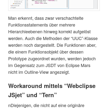
	};

	GOCC.prototype.beta = function() {

Man erkennt, dass zwar verschachtelte
		this.b_num = 8; 

Funktionsstatements über mehrere
		return this.bnum; 

Hierarchieebenen hinweg korrekt aufgelöst
werden. Auch die Methoden der “UUC”-Klasse
werden noch dargestellt. Die Funktionen aber,
die einem Funktionsobjekt über dessen
Prototype zugeordnet wurden, werden jedoch
im Gegensatz zum JSDT von Eclipse Mars
nicht im Outline-View angezeigt.
Workaround mittels “Webclipse
JSjet” und “Tern”
nDiejenigen, die nicht auf eine originäre