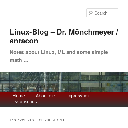
Skip
Skip
to
to
Sea
primary
secondary
content
content
Linux-Blog – Dr. Mönchmeyer /
anracon
Notes about Linux, ML and some simple
math …
Main
Home
About me
Impressum
Datenschutz
menu
TAG ARCHIVES:
ECLIPSE NEON I