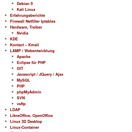
Debian 9
Kali Linux
Erfahrungsberichte
Firewall Netfilter Iptables
Hardware, Treiber
Nvidia
KDE
Kontact – Kmail
LAMP / Webentwicklung
Apache
Eclipse für PHP
GIT
Javascript / JQuery / Ajax
MySQL
PHP
phpMyAdmin
SVN
vsftp
LDAP
LibreOffice, OpenOffice
Linux 3D Desktop
Linux-Container