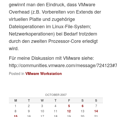
gewinnt man den Eindruck, dass VMware
Overhead (z.B. Vorbereiten von Extends der
virtuellen Platte und zugehörige
Dateioperationen im Linux-File-System;
Netzwerkoperationen) bei Bedarf trotzdem
durch den zweiten Prozessor-Core erledigt
wird.
Für meine Diskussion mit VMware siehe:
http://communities.vmware.com/message/724123#
Posted in
VMware Workstation
OCTOBER 2007
M
T
W
T
F
S
S
1
2
3
4
5
6
7
8
9
10
11
12
13
14
15
16
17
18
19
20
21