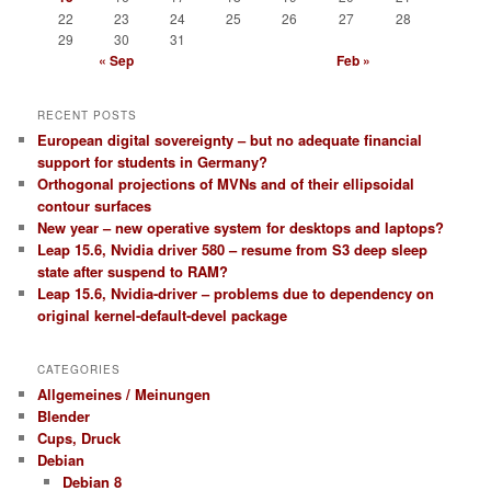
22
23
24
25
26
27
28
29
30
31
« Sep
Feb »
RECENT POSTS
European digital sovereignty – but no adequate financial
support for students in Germany?
Orthogonal projections of MVNs and of their ellipsoidal
contour surfaces
New year – new operative system for desktops and laptops?
Leap 15.6, Nvidia driver 580 – resume from S3 deep sleep
state after suspend to RAM?
Leap 15.6, Nvidia-driver – problems due to dependency on
original kernel-default-devel package
CATEGORIES
Allgemeines / Meinungen
Blender
Cups, Druck
Debian
Debian 8