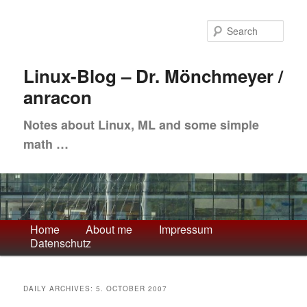
Skip
Skip
to
to
Sea
primary
secondary
content
content
Linux-Blog – Dr. Mönchmeyer /
anracon
Notes about Linux, ML and some simple
math …
Main
Home
About me
Impressum
Datenschutz
menu
DAILY ARCHIVES:
5. OCTOBER 2007