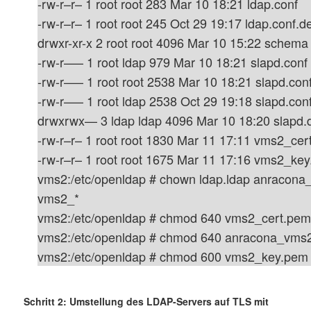
-rw-r–r– 1 root root 283 Mar 10 18:21 ldap.conf
-rw-r–r– 1 root root 245 Oct 29 19:17 ldap.conf.de
drwxr-xr-x 2 root root 4096 Mar 10 15:22 schema
-rw-r—– 1 root ldap 979 Mar 10 18:21 slapd.conf
-rw-r—– 1 root root 2538 Mar 10 18:21 slapd.co
-rw-r—– 1 root ldap 2538 Oct 29 19:18 slapd.conf
drwxrwx— 3 ldap ldap 4096 Mar 10 18:20 slapd.
-rw-r–r– 1 root root 1830 Mar 11 17:11 vms2_ce
-rw-r–r– 1 root root 1675 Mar 11 17:16 vms2_ke
vms2:/etc/openldap # chown ldap.ldap anracon
vms2_*
vms2:/etc/openldap # chmod 640 vms2_cert.pe
vms2:/etc/openldap # chmod 640 anracona_vms
vms2:/etc/openldap # chmod 600 vms2_key.pem
Schritt 2: Umstellung des LDAP-Servers auf TLS mit