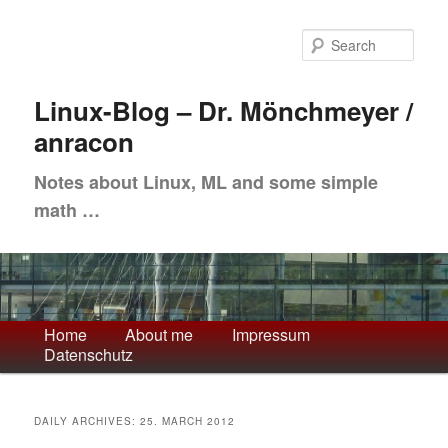
Skip
Skip
to
to
Sea
primary
secondary
content
content
Linux-Blog – Dr. Mönchmeyer /
anracon
Notes about Linux, ML and some simple
math …
Main
Home
About me
Impressum
Datenschutz
menu
DAILY ARCHIVES:
25. MARCH 2012