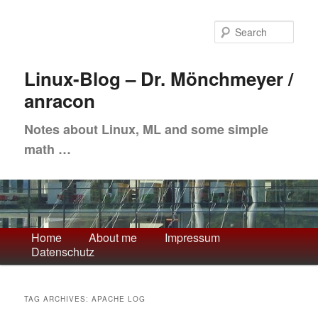
Skip
Skip
to
to
Sea
primary
secondary
content
content
Linux-Blog – Dr. Mönchmeyer /
anracon
Notes about Linux, ML and some simple
math …
Main
Home
About me
Impressum
Datenschutz
menu
TAG ARCHIVES:
APACHE LOG