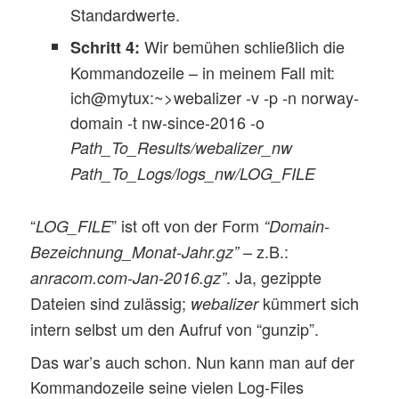
Standardwerte.
Wir bemühen schließlich die
Schritt 4:
Kommandozeile – in meinem Fall mit:
ich@mytux:~>webalizer -v -p -n norway-
domain -t nw-since-2016 -o
Path_To_Results/webalizer_nw
Path_To_Logs/logs_nw/LOG_FILE
“
” ist oft von der Form
LOG_FILE
“Domain-
– z.B.:
Bezeichnung_Monat-Jahr.gz”
. Ja, gezippte
anracom.com-Jan-2016.gz”
Dateien sind zulässig;
kümmert sich
webalizer
intern selbst um den Aufruf von “gunzip”.
Das war’s auch schon. Nun kann man auf der
Kommandozeile seine vielen Log-Files