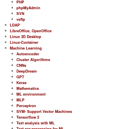
PHP
phpMyAdmin
SVN
vsftp
LDAP
LibreOffice, OpenOffice
Linux 3D Desktop
Linux-Container
Machine Learning
Autoencoder
Cluster Algorithms
CNNs
DeepDream
GPT
Keras
Mathematics
ML environment
MLP
Perceptron
SVM- Support Vector Machines
Tensorflow 2
Text analysis with ML
Text pre-processing for ML