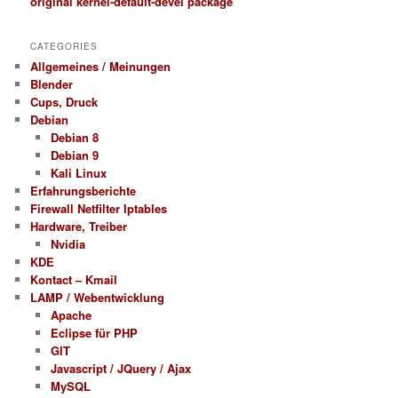
original kernel-default-devel package
CATEGORIES
Allgemeines / Meinungen
Blender
Cups, Druck
Debian
Debian 8
Debian 9
Kali Linux
Erfahrungsberichte
Firewall Netfilter Iptables
Hardware, Treiber
Nvidia
KDE
Kontact – Kmail
LAMP / Webentwicklung
Apache
Eclipse für PHP
GIT
Javascript / JQuery / Ajax
MySQL