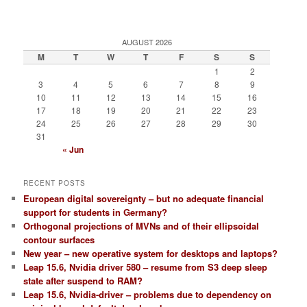
AUGUST 2026
M
T
W
T
F
S
S
1
2
3
4
5
6
7
8
9
10
11
12
13
14
15
16
17
18
19
20
21
22
23
24
25
26
27
28
29
30
31
« Jun
RECENT POSTS
European digital sovereignty – but no adequate financial
support for students in Germany?
Orthogonal projections of MVNs and of their ellipsoidal
contour surfaces
New year – new operative system for desktops and laptops?
Leap 15.6, Nvidia driver 580 – resume from S3 deep sleep
state after suspend to RAM?
Leap 15.6, Nvidia-driver – problems due to dependency on