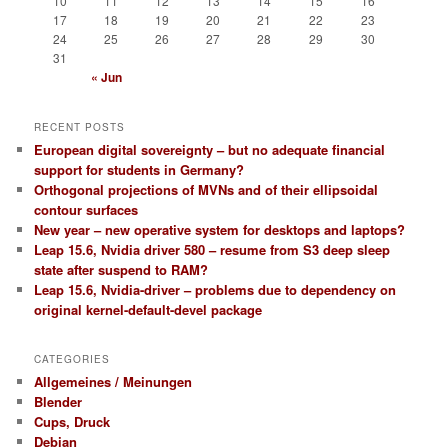
10
11
12
13
14
15
16
17
18
19
20
21
22
23
24
25
26
27
28
29
30
31
« Jun
RECENT POSTS
European digital sovereignty – but no adequate financial
support for students in Germany?
Orthogonal projections of MVNs and of their ellipsoidal
contour surfaces
New year – new operative system for desktops and laptops?
Leap 15.6, Nvidia driver 580 – resume from S3 deep sleep
state after suspend to RAM?
Leap 15.6, Nvidia-driver – problems due to dependency on
original kernel-default-devel package
CATEGORIES
Allgemeines / Meinungen
Blender
Cups, Druck
Debian