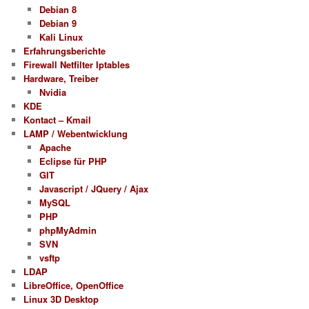
Debian 8
Debian 9
Kali Linux
Erfahrungsberichte
Firewall Netfilter Iptables
Hardware, Treiber
Nvidia
KDE
Kontact – Kmail
LAMP / Webentwicklung
Apache
Eclipse für PHP
GIT
Javascript / JQuery / Ajax
MySQL
PHP
phpMyAdmin
SVN
vsftp
LDAP
LibreOffice, OpenOffice
Linux 3D Desktop