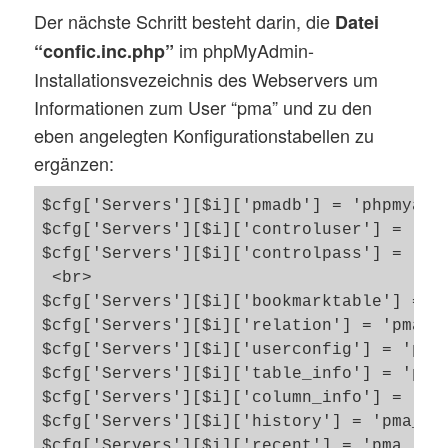
Der nächste Schritt besteht darin, die
Datei
im phpMyAdmin-
“confic.inc.php”
Installationsvezeichnis des Webservers um
Informationen zum User “pma” und zu den
eben angelegten Konfigurationstabellen zu
ergänzen:
$cfg['Servers'][$i]['pmadb'] = 'phpmyadmi
$cfg['Servers'][$i]['controluser'] = 'pma
$cfg['Servers'][$i]['controlpass'] = 'DEI
 <br>

$cfg['Servers'][$i]['bookmarktable'] = 'p
$cfg['Servers'][$i]['relation'] = 'pma__r
$cfg['Servers'][$i]['userconfig'] = 'pma_
$cfg['Servers'][$i]['table_info'] = 'pma_
$cfg['Servers'][$i]['column_info'] = 'pma
$cfg['Servers'][$i]['history'] = 'pma__hi
$cfg['Servers'][$i]['recent'] = 'pma__rec