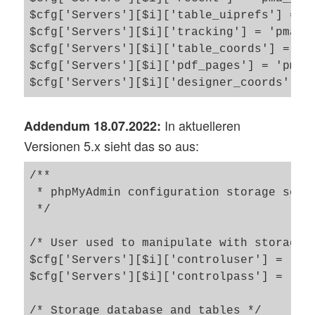
$cfg['Servers'][$i]['table_uiprefs'] = 'p
$cfg['Servers'][$i]['tracking'] = 'pma__t
$cfg['Servers'][$i]['table_coords'] = 'pm
$cfg['Servers'][$i]['pdf_pages'] = 'pma__
In aktuelleren
Addendum 18.07.2022:
Versionen 5.x sieht das so aus:
/**

 * phpMyAdmin configuration storage setti
 */

/* User used to manipulate with storage *
$cfg['Servers'][$i]['controluser'] = 'pma
$cfg['Servers'][$i]['controlpass'] = 'YOU
/* Storage database and tables */
