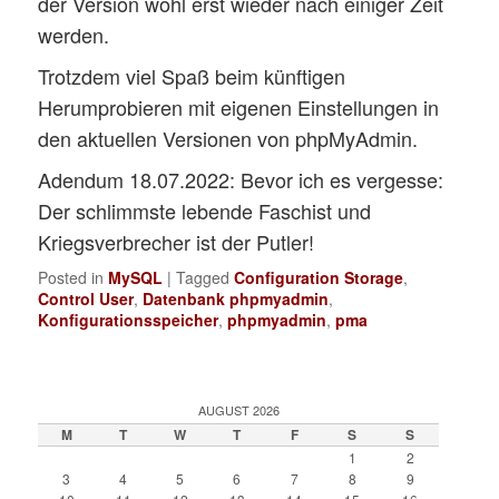
der Version wohl erst wieder nach einiger Zeit
werden.
Trotzdem viel Spaß beim künftigen
Herumprobieren mit eigenen Einstellungen in
den aktuellen Versionen von phpMyAdmin.
Adendum 18.07.2022: Bevor ich es vergesse:
Der schlimmste lebende Faschist und
Kriegsverbrecher ist der Putler!
Posted in
MySQL
|
Tagged
Configuration Storage
,
Control User
,
Datenbank phpmyadmin
,
Konfigurationsspeicher
,
phpmyadmin
,
pma
AUGUST 2026
M
T
W
T
F
S
S
1
2
3
4
5
6
7
8
9