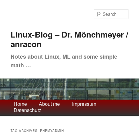
Skip
Skip
to
to
Sea
primary
secondary
content
content
Linux-Blog – Dr. Mönchmeyer /
anracon
Notes about Linux, ML and some simple
math …
Main
Home
About me
Impressum
Datenschutz
menu
TAG ARCHIVES:
PHPMYADMIN