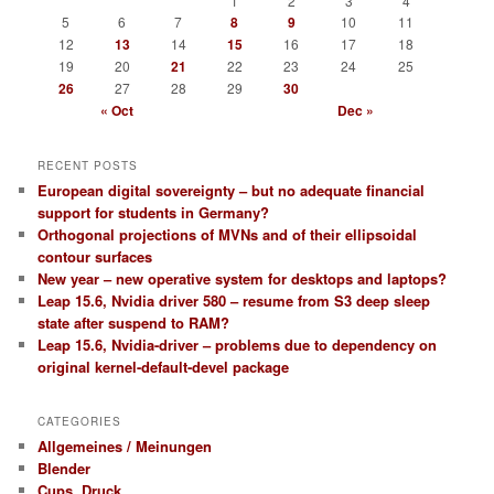
1
2
3
4
5
6
7
8
9
10
11
12
13
14
15
16
17
18
19
20
21
22
23
24
25
26
27
28
29
30
« Oct
Dec »
RECENT POSTS
European digital sovereignty – but no adequate financial
support for students in Germany?
Orthogonal projections of MVNs and of their ellipsoidal
contour surfaces
New year – new operative system for desktops and laptops?
Leap 15.6, Nvidia driver 580 – resume from S3 deep sleep
state after suspend to RAM?
Leap 15.6, Nvidia-driver – problems due to dependency on
original kernel-default-devel package
CATEGORIES
Allgemeines / Meinungen
Blender
Cups, Druck