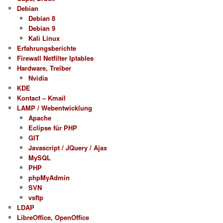
Debian
Debian 8
Debian 9
Kali Linux
Erfahrungsberichte
Firewall Netfilter Iptables
Hardware, Treiber
Nvidia
KDE
Kontact – Kmail
LAMP / Webentwicklung
Apache
Eclipse für PHP
GIT
Javascript / JQuery / Ajax
MySQL
PHP
phpMyAdmin
SVN
vsftp
LDAP
LibreOffice, OpenOffice