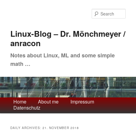
Skip
Skip
to
to
Sea
primary
secondary
content
content
Linux-Blog – Dr. Mönchmeyer /
anracon
Notes about Linux, ML and some simple
math …
Main
Home
About me
Impressum
Datenschutz
menu
DAILY ARCHIVES:
21. NOVEMBER 2018