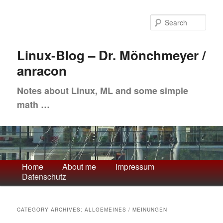
Skip
Skip
to
to
Sea
primary
secondary
content
content
Linux-Blog – Dr. Mönchmeyer /
anracon
Notes about Linux, ML and some simple
math …
Main
Home
About me
Impressum
Datenschutz
menu
CATEGORY ARCHIVES:
ALLGEMEINES / MEINUNGEN