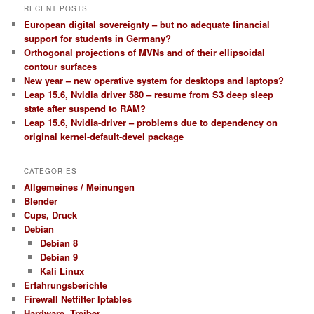
RECENT POSTS
European digital sovereignty – but no adequate financial
support for students in Germany?
Orthogonal projections of MVNs and of their ellipsoidal
contour surfaces
New year – new operative system for desktops and laptops?
Leap 15.6, Nvidia driver 580 – resume from S3 deep sleep
state after suspend to RAM?
Leap 15.6, Nvidia-driver – problems due to dependency on
original kernel-default-devel package
CATEGORIES
Allgemeines / Meinungen
Blender
Cups, Druck
Debian
Debian 8
Debian 9
Kali Linux
Erfahrungsberichte
Firewall Netfilter Iptables
Hardware, Treiber