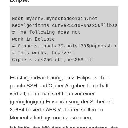
Host myserv.myhosteddomain.net

KexAlgorithms curve25519-sha256@libssh.or
# The following does not 

work in Eclipse 

# Ciphers chacha20-poly1305@openssh.com,
# This works, however: 

Es ist irgendwie traurig, dass Eclipse sich in
puncto SSH und Cipher-Angaben fehlerhaft
verhält; denn man steht nun vor einer
(geringfügigen) Einschränkung der Sicherheit.
256Bit basierte AES-Verfahren sollten im
Moment allerdings noch ausreichen.
Ich hoffe, das hilft dem einen oder anderen, der