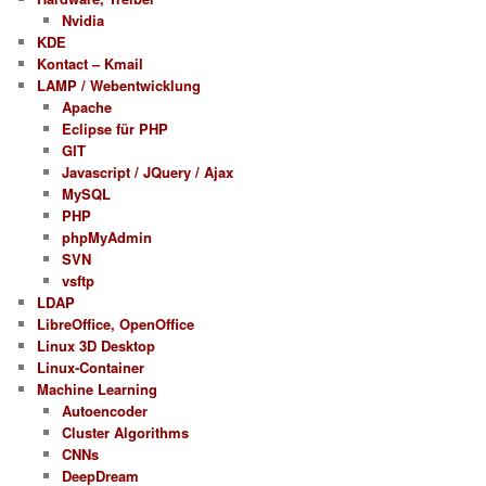
Nvidia
KDE
Kontact – Kmail
LAMP / Webentwicklung
Apache
Eclipse für PHP
GIT
Javascript / JQuery / Ajax
MySQL
PHP
phpMyAdmin
SVN
vsftp
LDAP
LibreOffice, OpenOffice
Linux 3D Desktop
Linux-Container
Machine Learning
Autoencoder
Cluster Algorithms
CNNs
DeepDream