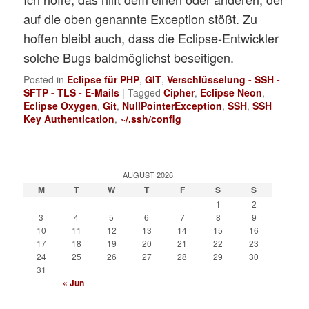
auf die oben genannte Exception stößt. Zu
hoffen bleibt auch, dass die Eclipse-Entwickler
solche Bugs baldmöglichst beseitigen.
Posted in
Eclipse für PHP
,
GIT
,
Verschlüsselung - SSH -
SFTP - TLS - E-Mails
|
Tagged
Cipher
,
Eclipse Neon
,
Eclipse Oxygen
,
Git
,
NullPointerException
,
SSH
,
SSH
Key Authentication
,
~/.ssh/config
AUGUST 2026
M
T
W
T
F
S
S
1
2
3
4
5
6
7
8
9
10
11
12
13
14
15
16
17
18
19
20
21
22
23
24
25
26
27
28
29
30
31
« Jun