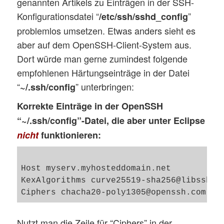
genannten Artikels zu Einträgen in der SSH-
Konfigurationsdatei “
”
/etc/ssh/sshd_config
problemlos umsetzen. Etwas anders sieht es
aber auf dem OpenSSH-Client-System aus.
Dort würde man gerne zumindest folgende
empfohlenen Härtungseinträge in der Datei
“
” unterbringen:
~/.ssh/config
Korrekte Einträge in der OpenSSH
“~/.ssh/config”-Datei, die aber unter Eclipse
nicht
funktionieren:
Host myserv.myhosteddomain.net

KexAlgorithms curve25519-sha256@libssh.or
Nutzt man die Zeile für “Ciphers” in der