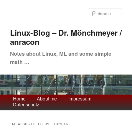
Skip
Skip
to
to
Sea
primary
secondary
content
content
Linux-Blog – Dr. Mönchmeyer /
anracon
Notes about Linux, ML and some simple
math …
Main
Home
About me
Impressum
Datenschutz
menu
TAG ARCHIVES:
ECLIPSE OXYGEN