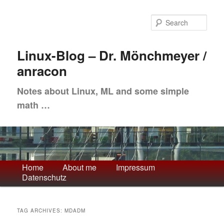
Skip
Skip
to
to
Sea
primary
secondary
content
content
Linux-Blog – Dr. Mönchmeyer /
anracon
Notes about Linux, ML and some simple
math …
Main
Home
About me
Impressum
Datenschutz
menu
TAG ARCHIVES:
MDADM