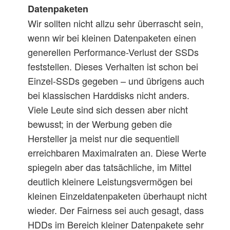
Datenpaketen
Wir sollten nicht allzu sehr überrascht sein,
chunk
bs
MB/s
bs
MB/s
bs
MB/s
bs
wenn wir bei kleinen Datenpaketen einen
SSD
–
8
16
333
32
410
64
generellen Performance-Verlust der SSDs
feststellen. Dieses Verhalten ist schon bei
R10_0
16
8
16
32
64
Einzel-SSDs gegeben – und übrigens auch
bei klassischen Harddisks nicht anders.
R10_1
32
8
16
298
32
377
64
Viele Leute sind sich dessen aber nicht
bewusst; in der Werbung geben die
R10_2
512
8
16
301
32
370
64
Hersteller ja meist nur die sequentiell
erreichbaren Maximalraten an. Diese Werte
spiegeln aber das tatsächliche, im Mittel
deutlich kleinere Leistungsvermögen bei
kleinen Einzeldatenpaketen überhaupt nicht
wieder. Der Fairness sei auch gesagt, dass
HDDs im Bereich kleiner Datenpakete sehr