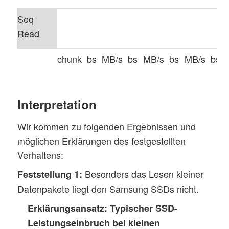
Seq
Read
chunk
bs
MB/s
bs
MB/s
bs
MB/s
bs
SSD
–
8
16
371
32
425
64
Interpretation
R10_0
16
8
16
32
64
Wir kommen zu folgenden Ergebnissen und
R10_1
32
8
16
355
32
432
64
möglichen Erklärungen des festgestellten
Verhaltens:
R10_2
512
8
16
354
32
425
64
Besonders das Lesen kleiner
Feststellung 1:
Datenpakete liegt den Samsung SSDs nicht.
Erklärungsansatz:
Typischer SSD-
Seq
Leistungseinbruch bei kleinen
Write