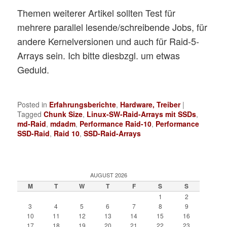
Themen weiterer Artikel sollten Test für
mehrere parallel lesende/schreibende Jobs, für
andere Kernelversionen und auch für Raid-5-
Arrays sein. Ich bitte diesbzgl. um etwas
Geduld.
Posted in
Erfahrungsberichte
,
Hardware, Treiber
|
Tagged
Chunk Size
,
Linux-SW-Raid-Arrays mit SSDs
,
md-Raid
,
mdadm
,
Performance Raid-10
,
Performance
SSD-Raid
,
Raid 10
,
SSD-Raid-Arrays
AUGUST 2026
M
T
W
T
F
S
S
1
2
3
4
5
6
7
8
9
10
11
12
13
14
15
16
17
18
19
20
21
22
23