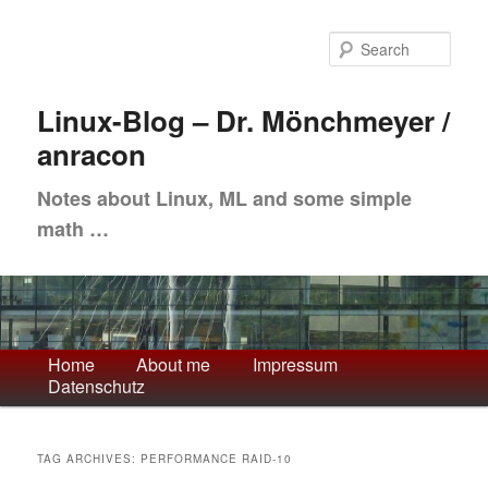
Skip
Skip
to
to
Sea
primary
secondary
content
content
Linux-Blog – Dr. Mönchmeyer /
anracon
Notes about Linux, ML and some simple
math …
Main
Home
About me
Impressum
Datenschutz
menu
TAG ARCHIVES:
PERFORMANCE RAID-10