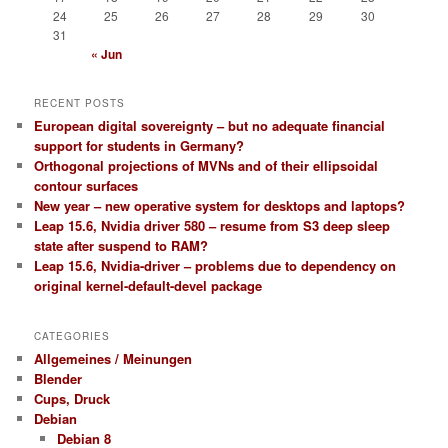
24
25
26
27
28
29
30
31
« Jun
RECENT POSTS
European digital sovereignty – but no adequate financial
support for students in Germany?
Orthogonal projections of MVNs and of their ellipsoidal
contour surfaces
New year – new operative system for desktops and laptops?
Leap 15.6, Nvidia driver 580 – resume from S3 deep sleep
state after suspend to RAM?
Leap 15.6, Nvidia-driver – problems due to dependency on
original kernel-default-devel package
CATEGORIES
Allgemeines / Meinungen
Blender
Cups, Druck
Debian
Debian 8