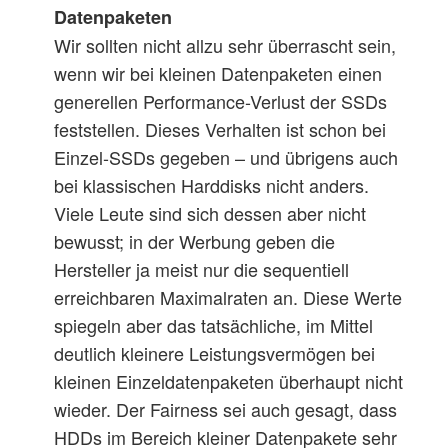
Datenpaketen
Wir sollten nicht allzu sehr überrascht sein,
chunk
bs
MB/s
bs
MB/s
bs
MB/s
bs
wenn wir bei kleinen Datenpaketen einen
SSD
–
8
16
333
32
410
64
generellen Performance-Verlust der SSDs
feststellen. Dieses Verhalten ist schon bei
R10_0
16
8
16
32
64
Einzel-SSDs gegeben – und übrigens auch
bei klassischen Harddisks nicht anders.
R10_1
32
8
16
298
32
377
64
Viele Leute sind sich dessen aber nicht
bewusst; in der Werbung geben die
R10_2
512
8
16
301
32
370
64
Hersteller ja meist nur die sequentiell
erreichbaren Maximalraten an. Diese Werte
spiegeln aber das tatsächliche, im Mittel
deutlich kleinere Leistungsvermögen bei
kleinen Einzeldatenpaketen überhaupt nicht
wieder. Der Fairness sei auch gesagt, dass
HDDs im Bereich kleiner Datenpakete sehr