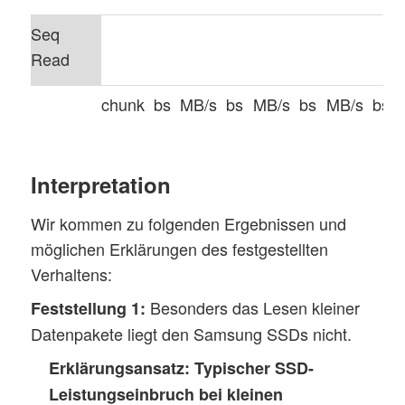
Seq
Read
chunk
bs
MB/s
bs
MB/s
bs
MB/s
bs
SSD
–
8
16
371
32
425
64
Interpretation
R10_0
16
8
16
32
64
Wir kommen zu folgenden Ergebnissen und
R10_1
32
8
16
355
32
432
64
möglichen Erklärungen des festgestellten
Verhaltens:
R10_2
512
8
16
354
32
425
64
Besonders das Lesen kleiner
Feststellung 1:
Datenpakete liegt den Samsung SSDs nicht.
Erklärungsansatz:
Typischer SSD-
Seq
Leistungseinbruch bei kleinen
Write