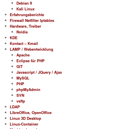
Debian 9
Kali Linux
Erfahrungsberichte
Firewall Netfilter Iptables
Hardware, Treiber
Nvidia
KDE
Kontact – Kmail
LAMP / Webentwicklung
Apache
Eclipse für PHP
GIT
Javascript / JQuery / Ajax
MySQL
PHP
phpMyAdmin
SVN
vsftp
LDAP
LibreOffice, OpenOffice
Linux 3D Desktop
Linux-Container