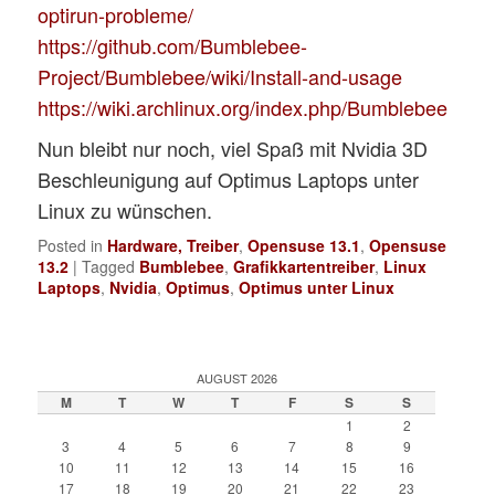
optirun-probleme/
https://github.com/Bumblebee-
Project/Bumblebee/wiki/Install-and-usage
https://wiki.archlinux.org/index.php/Bumblebee
Nun bleibt nur noch, viel Spaß mit Nvidia 3D
Beschleunigung auf Optimus Laptops unter
Linux zu wünschen.
Posted in
Hardware, Treiber
,
Opensuse 13.1
,
Opensuse
13.2
|
Tagged
Bumblebee
,
Grafikkartentreiber
,
Linux
Laptops
,
Nvidia
,
Optimus
,
Optimus unter Linux
AUGUST 2026
M
T
W
T
F
S
S
1
2
3
4
5
6
7
8
9
10
11
12
13
14
15
16
17
18
19
20
21
22
23