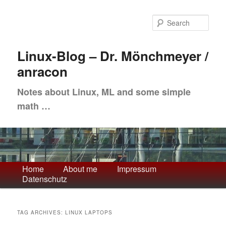
Skip
Skip
to
to
Sea
primary
secondary
content
content
Linux-Blog – Dr. Mönchmeyer /
anracon
Notes about Linux, ML and some simple
math …
Main
Home
About me
Impressum
Datenschutz
menu
TAG ARCHIVES:
LINUX LAPTOPS