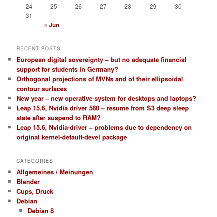
24
25
26
27
28
29
30
31
« Jun
RECENT POSTS
European digital sovereignty – but no adequate financial
support for students in Germany?
Orthogonal projections of MVNs and of their ellipsoidal
contour surfaces
New year – new operative system for desktops and laptops?
Leap 15.6, Nvidia driver 580 – resume from S3 deep sleep
state after suspend to RAM?
Leap 15.6, Nvidia-driver – problems due to dependency on
original kernel-default-devel package
CATEGORIES
Allgemeines / Meinungen
Blender
Cups, Druck
Debian
Debian 8