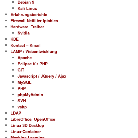
Debian 9
Kali Linux
Erfahrungsberichte
Firewall Netfilter Iptables
Hardware, Treiber
Nvidia
KDE
Kontact – Kmail
LAMP / Webentwicklung
Apache
Eclipse für PHP
GIT
Javascript / JQuery / Ajax
MySQL
PHP
phpMyAdmin
SVN
vsftp
LDAP
LibreOffice, OpenOffice
Linux 3D Desktop
Linux-Container
Machine Learning