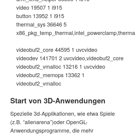
video 19507 1 i915
button 13952 1 i915
thermal_sys 36646 5
x86_pkg_temp_thermal,intel_powerclamp,thermal
videobuf2_core 44595 1 uvcvideo
videodev 141701 2 uvcvideo,videobuf2_core
videobuf2_vmalloc 13216 1 uvcvideo
videobuf2_memops 13362 1
videobuf2_vmalloc
Start von 3D-Anwendungen
Spezielle 3d-Applikationen, wie etwa Spiele
(z.B. “alienarena”)oder OpenGL-
Anwendungsprogramme, die mehr