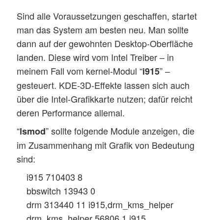
Sind alle Voraussetzungen geschaffen, startet
man das System am besten neu. Man sollte
dann auf der gewohnten Desktop-Oberfläche
landen. Diese wird vom Intel Treiber – in
meinem Fall vom kernel-Modul “
” –
i915
gesteuert. KDE-3D-Effekte lassen sich auch
über die Intel-Grafikkarte nutzen; dafür reicht
deren Performance allemal.
“
” sollte folgende Module anzeigen, die
lsmod
im Zusammenhang mit Grafik von Bedeutung
sind:
i915 710403 8
bbswitch 13943 0
drm 313440 11 i915,drm_kms_helper
drm_kms_helper 56806 1 i915