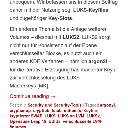
unbequem. Wir befassen uns in diesem Beitrag
daher mit der Nutzung sog.
LUKS-Keyfiles
und zugehöriger
.
Key-Slots
Ein anderes Thema ist die Anlage weiterer
Volumes – diesmal mit
. LUKS2 sorgt
LUKS2
nicht nur für Konsistenz auf der Ebene
verschlüsselter Blöcke, es nutzt auch ein
anderes KDF-Verfahren – nämlich
–
argon2i
für die iterative Erzeugung hashbasierter Keys
zur Verschlüsselung des LUKS-
Masterkeys [MK].
Continue reading
→
Posted in
Security und Security-Tools
|
Tagged
argon2i
,
cryptsetup
,
crypttab
,
fstab
,
initramfs
,
Keyfile
,
kryptierter SWAP
,
LUKS
,
LUKS on LVM
,
LUKS2
,
Opensuse Leap 15
,
UUIDs
,
verschlüsselte LVM-
Volumes