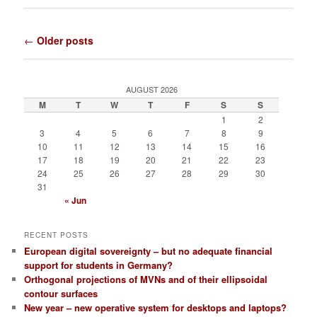
Post
←
Older posts
navigation
AUGUST 2026
M
T
W
T
F
S
S
1
2
3
4
5
6
7
8
9
10
11
12
13
14
15
16
17
18
19
20
21
22
23
24
25
26
27
28
29
30
31
« Jun
RECENT POSTS
European digital sovereignty – but no adequate financial
support for students in Germany?
Orthogonal projections of MVNs and of their ellipsoidal
contour surfaces
New year – new operative system for desktops and laptops?